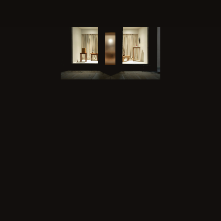
S
A
M
M
E
R
C
E
R