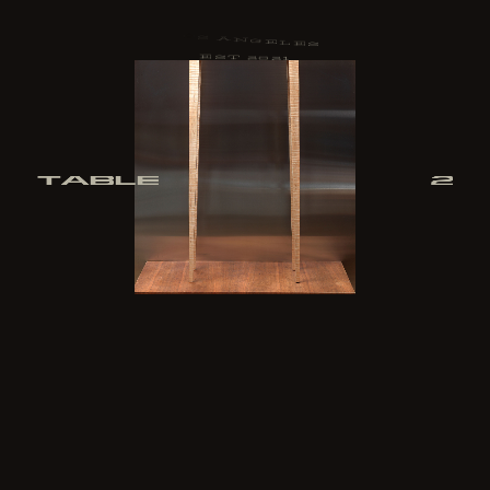
T
A
B
L
E
2